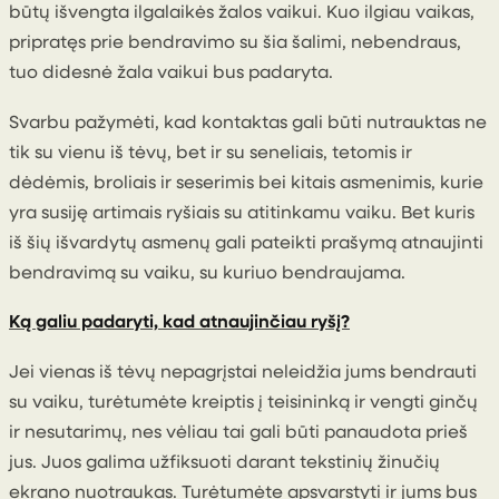
būtų išvengta ilgalaikės žalos vaikui. Kuo ilgiau vaikas,
pripratęs prie bendravimo su šia šalimi, nebendraus,
tuo didesnė žala vaikui bus padaryta.
Svarbu pažymėti, kad kontaktas gali būti nutrauktas ne
tik su vienu iš tėvų, bet ir su seneliais, tetomis ir
dėdėmis, broliais ir seserimis bei kitais asmenimis, kurie
yra susiję artimais ryšiais su atitinkamu vaiku. Bet kuris
iš šių išvardytų asmenų gali pateikti prašymą atnaujinti
bendravimą su vaiku, su kuriuo bendraujama.
Ką galiu padaryti, kad atnaujinčiau ryšį?
Jei vienas iš tėvų nepagrįstai neleidžia jums bendrauti
su vaiku, turėtumėte kreiptis į teisininką ir vengti ginčų
ir nesutarimų, nes vėliau tai gali būti panaudota prieš
jus. Juos galima užfiksuoti darant tekstinių žinučių
ekrano nuotraukas. Turėtumėte apsvarstyti ir jums bus