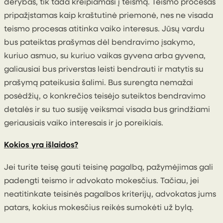
derybas, tik tada kreipiamasi į teismą. Teismo procesas
pripažįstamas kaip kraštutinė priemonė, nes ne visada
teismo procesas atitinka vaiko interesus. Jūsų vardu
bus pateiktas prašymas dėl bendravimo įsakymo,
kuriuo asmuo, su kuriuo vaikas gyvena arba gyvena,
galiausiai bus priverstas leisti bendrauti ir matytis su
prašymą pateikusia šalimi. Bus surengta nemažai
posėdžių, o konkrečios teisėjo suteiktos bendravimo
detalės ir su tuo susiję veiksmai visada bus grindžiami
geriausiais vaiko interesais ir jo poreikiais.
Kokios yra išlaidos?
Jei turite teisę gauti teisinę pagalbą, pažymėjimas gali
padengti teismo ir advokato mokesčius. Tačiau, jei
neatitinkate teisinės pagalbos kriterijų, advokatas jums
patars, kokius mokesčius reikės sumokėti už bylą.