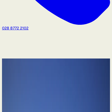
028 8772 2102
Skyrybos ir šeima
S