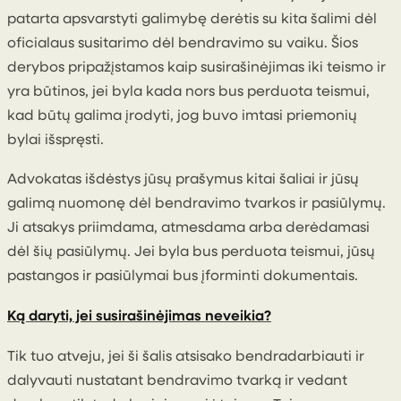
patarta apsvarstyti galimybę derėtis su kita šalimi dėl
oficialaus susitarimo dėl bendravimo su vaiku. Šios
derybos pripažįstamos kaip susirašinėjimas iki teismo ir
yra būtinos, jei byla kada nors bus perduota teismui,
kad būtų galima įrodyti, jog buvo imtasi priemonių
bylai išspręsti.
Advokatas išdėstys jūsų prašymus kitai šaliai ir jūsų
galimą nuomonę dėl bendravimo tvarkos ir pasiūlymų.
Ji atsakys priimdama, atmesdama arba derėdamasi
dėl šių pasiūlymų. Jei byla bus perduota teismui, jūsų
pastangos ir pasiūlymai bus įforminti dokumentais.
Ką daryti, jei susirašinėjimas neveikia?
Tik tuo atveju, jei ši šalis atsisako bendradarbiauti ir
dalyvauti nustatant bendravimo tvarką ir vedant