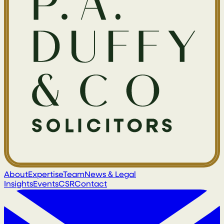
About
Expertise
Team
News & Legal
Insights
Events
CSR
Contact