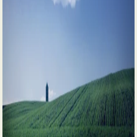
Skyrybos ūkininkų šeimose: kaip apsaugoti tai,
kas svarbiausia