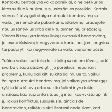
Kontaktų centras yra vaiko poreikiai, o ne bet kurios
kitos su šiuo klausimu susijusios šalies poreikiai. Kartais
vienas iš tėvų gali staiga nutraukti bendravimą su
vaiku, jei nemokate pakankamo išlaikymo, pradėjote
naujus santykius arba dėl kitų asmeninių priežasčių.
Vienas iš tėvų yra labiau linkęs nutraukti bendravimą,
jei esate išsiskyrę ir negyvenate kartu, nes jam lengviau
tai padaryti, kai negyvenate su vaiku viename būste.
Tačiau vaikas turi teisę leisti laiką su abiem tėvais, todėl
svarbu visada atsižvelgti į jo poreikius, nepaisant
problemų, kurių gali kilti su kita šalimi. Be to, vaikui
žalinga nutraukti bendravimą, jei vaikas yra užmezgęs
ryšį su kitu iš tėvų arba su kita šalimi ir yra tokio
amžiaus, kad supranta situaciją ir tai, kas vyksta aplink
jį. Tokius konfliktus, susijusius su ginčais dėl
bendravimo, reikėtų siekti išspręsti nedelsiant, kad