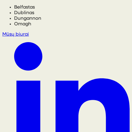
Belfastas
Dublinas
Dungannon
Omagh
Mūsų biurai