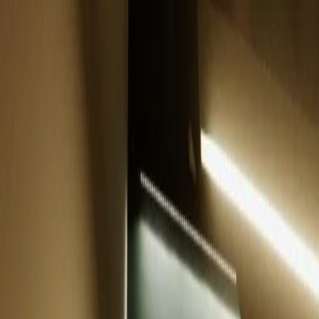
Belfastas
Dublinas
Dungannon
Omagh
Mūsų biurai