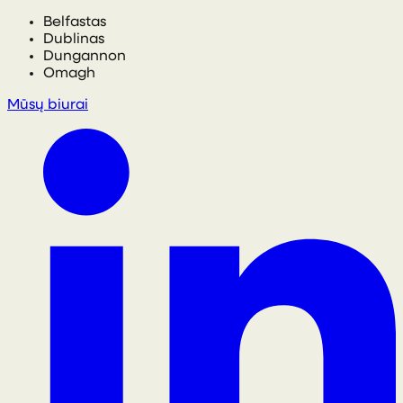
Belfastas
Dublinas
Dungannon
Omagh
Mūsų biurai