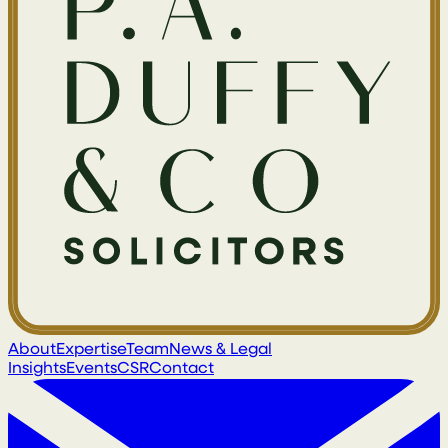
About
Expertise
Team
News & Legal
Insights
Events
CSR
Contact