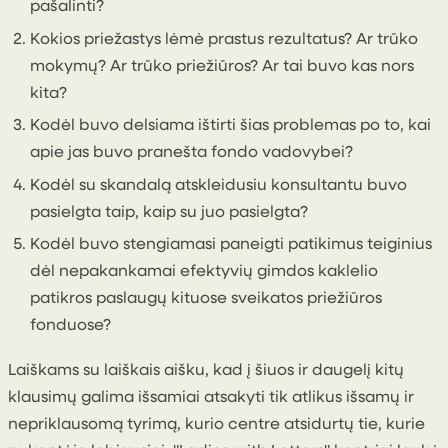
pašalinti?
Kokios priežastys lėmė prastus rezultatus? Ar trūko
mokymų? Ar trūko priežiūros? Ar tai buvo kas nors
kita?
Kodėl buvo delsiama ištirti šias problemas po to, kai
apie jas buvo pranešta fondo vadovybei?
Kodėl su skandalą atskleidusiu konsultantu buvo
pasielgta taip, kaip su juo pasielgta?
Kodėl buvo stengiamasi paneigti patikimus teiginius
dėl nepakankamai efektyvių gimdos kaklelio
patikros paslaugų kituose sveikatos priežiūros
fonduose?
Laiškams su laiškais aišku, kad į šiuos ir daugelį kitų
klausimų galima išsamiai atsakyti tik atlikus išsamų ir
nepriklausomą tyrimą, kurio centre atsidurtų tie, kurie