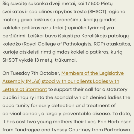
Šią savaitę sukanka dveji metai, kai 17 500 Pietų
sveikatos ir socialinės rūpybos tresto (SHSCT) regiono
moterų gavo laiškus su pranešimu, kad jų gimdos
kaklelio patikros rezultatai (tepinėlio tyrimai) yra
peržiūrimi. Laiškai buvo išsiųsti po Karališkojo patologų
koledžo (Royal College of Pathologists, RCP) ataskaitos,
kurioje atskleisti rimti gimdos kaklelio patikros, kurią
SHSCT vykdė 13 metų, trūkumai.
On Tuesday 7th October,
Members of the Legislative
Assembly (MLAs) stood with our clients Ladies with
Letters at Stormont
to support their call for a statutory
public inquiry into the scandal which denied ladies the
opportunity for early detection and treatment of
cervical cancer, a largely preventable disease. To date,
it has cost two young mothers their lives, Erin Harbinson
from Tandragee and Lynsey Courtney from Portadown.