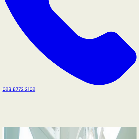
028 8772 2102
Medicininis aplaidumas