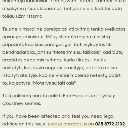
nukentėjo labiausiai. "Ladies with Letters" kantriai laukė
atsakymų į šiuos klausimus, bet jos neleis, kad tai būtų
toliau užmirštama.
Teisinė ir moralinė pareiga atlikti tyrimą tenka sveikatos
apsaugos ministrui. Mūsų klientės ragina ministrą
pripažinti, kad šios pareigos gali būti įvykdytos tik
bendradarbiaujant su "Moterimis su laiškais", kad būtų
pradėtas bebaimis tyrimas, kurio tikslas - ne tik
nustatyti, kas buvo negerai praeityje, bet ir ką reikia
ištaisyti ateityje, kad nė vienai moteriai netektų patirti
to, ką patyrė "Moterys su laiškais".
Tokį palikimą norėtų palikti Erin Harbinson ir Lynsey
Courtney šeimos.
If you have been affected and feel you need legal
advice on this issue,
please contact us
on
028 8772 2102