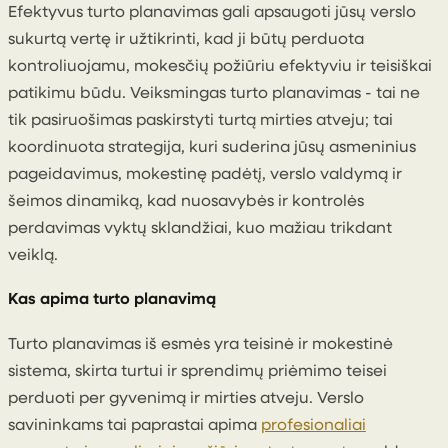
Efektyvus turto planavimas gali apsaugoti jūsų verslo
sukurtą vertę ir užtikrinti, kad ji būtų perduota
kontroliuojamu, mokesčių požiūriu efektyviu ir teisiškai
patikimu būdu. Veiksmingas turto planavimas - tai ne
tik pasiruošimas paskirstyti turtą mirties atveju; tai
koordinuota strategija, kuri suderina jūsų asmeninius
pageidavimus, mokestinę padėtį, verslo valdymą ir
šeimos dinamiką, kad nuosavybės ir kontrolės
perdavimas vyktų sklandžiai, kuo mažiau trikdant
veiklą.
Kas apima turto planavimą
Turto planavimas iš esmės yra teisinė ir mokestinė
sistema, skirta turtui ir sprendimų priėmimo teisei
perduoti per gyvenimą ir mirties atveju. Verslo
savininkams tai paprastai apima
profesionaliai