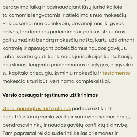
perdavimo laiką ir pasinaudojant jūsų jurisdikcijoje
taikomomis lengvatomis ir atleidimais nuo mokesčių.
Priklausomai nuo aplinkybių, dovanojimas iki gyvos
galvos, labdaringas perleidimas ir patikos struktūros
gali sumažinti bendrą mokesčių naštą, kartu užtikrinant
kontrolę ir apsaugant pažeidžiamus naudos gavėjus.
Labai svarbu gauti konkrečios jurisdikcijos konsultaciją,
nes skiriasi lengvatų prieinamumas ir sąlygos, o sąveika
su kapitalo prieaugiu, žyminiu mokesčiu ir
testamento
mokesčiais turi būti vertinama kompleksiškai.
Verslo apsauga ir tęstinumo užtikrinimas
Gerai parengtas turto planas
padeda užtikrinti
nenutrūkstamą verslo veiklą ir sumažina šeimos narių,
bendrasavininkų ir naudos gavėjų konfliktų tikimybę.
Tam paprastai reikia suderinti kelias priemones ir