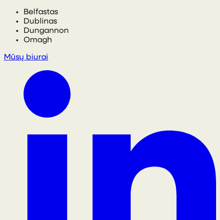
Belfastas
Dublinas
Dungannon
Omagh
Mūsų biurai