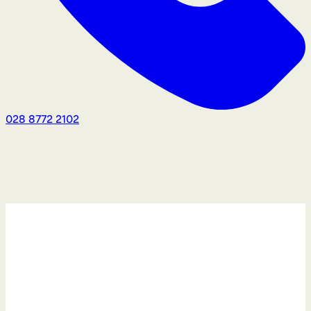
028 8772 2102
Privatus klientas
P