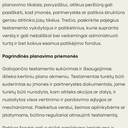
planavimo tikslais; pavyzdžiui, atlikus peržiūrą gali
paaiškėti, kad įmonės, partnerystės ar patikos struktūra
geriau atitinka jūsų tikslus. Trečia, paskirkite pajėgius
testamento vykdytojus ir patikėtinius, kurie supranta
verslą ir gali nešališkai bei veiksmingai administruoti
turtą ir bet kokius esamus patikėjimo fondus.
Pagrindinės planavimo priemonės
Galiojančio testamento sukūrimas ir išsaugojimas
išlieka kertiniu plano akmeniu. Testamentas turėtų būti
suderintas su įmonės ir partnerystės dokumentais, jame
turėtų būti nurodyta, kam atiteks akcijos ar dalys, ir
nustatytos visos vertinimo ir pardavimo sąlygos ar
mechanizmai. Pasikeitus verslui, šeimos aplinkybėms ar
įstatymams, būtina reguliariai atnaujinti testamentą.