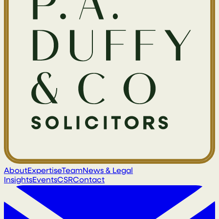
About
Expertise
Team
News & Legal
Insights
Events
CSR
Contact