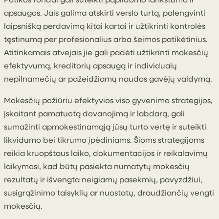
Patikos fondai gali suteikti papildomo lankstumo ir
apsaugos. Jais galima atskirti verslo turtą, palengvinti
laipsnišką perdavimą kitai kartai ir užtikrinti kontrolės
tęstinumą per profesionalius arba šeimos patikėtinius.
Atitinkamais atvejais jie gali padėti užtikrinti mokesčių
efektyvumą, kreditorių apsaugą ir individualų
nepilnamečių ar pažeidžiamų naudos gavėjų valdymą.
Mokesčių požiūriu efektyvios viso gyvenimo strategijos,
įskaitant pamatuotą dovanojimą ir labdarą, gali
sumažinti apmokestinamąją jūsų turto vertę ir suteikti
likvidumo bei tikrumo įpėdiniams. Šioms strategijoms
reikia kruopštaus laiko, dokumentacijos ir reikalavimų
laikymosi, kad būtų pasiekta numatytų mokesčių
rezultatų ir išvengta neigiamų pasekmių, pavyzdžiui,
susigrąžinimo taisyklių ar nuostatų, draudžiančių vengti
mokesčių.