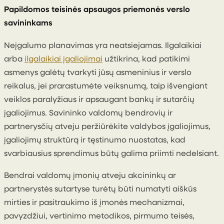
Papildomos teisinės apsaugos priemonės verslo
savininkams
Neįgalumo planavimas yra neatsiejamas. Ilgalaikiai
arba
ilgalaikiai įgaliojimai
užtikrina, kad patikimi
asmenys galėtų tvarkyti jūsų asmeninius ir verslo
reikalus, jei prarastumėte veiksnumą, taip išvengiant
veiklos paralyžiaus ir apsaugant bankų ir sutarčių
įgaliojimus. Savininko valdomų bendrovių ir
partnerysčių atveju peržiūrėkite valdybos įgaliojimus,
įgaliojimų struktūrą ir tęstinumo nuostatas, kad
svarbiausius sprendimus būtų galima priimti nedelsiant.
Bendrai valdomų įmonių atveju akcininkų ar
partnerystės sutartyse turėtų būti numatyti aiškūs
mirties ir pasitraukimo iš įmonės mechanizmai,
pavyzdžiui, vertinimo metodikos, pirmumo teisės,