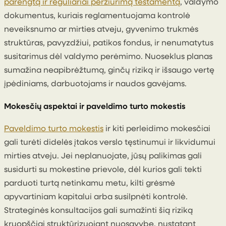
parengtą ir reguliariai peržiūrimą testamentą
, valdymo
dokumentus, kuriais reglamentuojama kontrolė
neveiksnumo ar mirties atveju, gyvenimo trukmės
struktūras, pavyzdžiui, patikos fondus, ir nenumatytus
susitarimus dėl valdymo perėmimo. Nuoseklus planas
sumažina neapibrėžtumą, ginčų riziką ir išsaugo vertę
įpėdiniams, darbuotojams ir naudos gavėjams.
Mokesčių aspektai ir paveldimo turto mokestis
Paveldimo turto mokestis
ir kiti perleidimo mokesčiai
gali turėti didelės įtakos verslo tęstinumui ir likvidumui
mirties atveju. Jei neplanuojate, jūsų palikimas gali
susidurti su mokestine prievole, dėl kurios gali tekti
parduoti turtą netinkamu metu, kilti grėsmė
apyvartiniam kapitalui arba susilpnėti kontrolė.
Strateginės konsultacijos gali sumažinti šią riziką
kruopščiai struktūrizuojant nuosavybę, nustatant