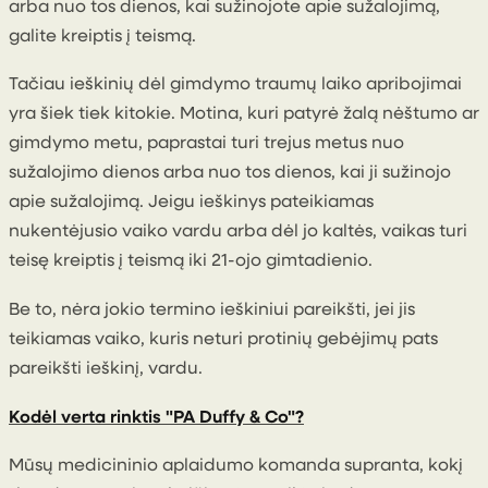
arba nuo tos dienos, kai sužinojote apie sužalojimą,
galite kreiptis į teismą.
Tačiau ieškinių dėl gimdymo traumų laiko apribojimai
yra šiek tiek kitokie. Motina, kuri patyrė žalą nėštumo ar
gimdymo metu, paprastai turi trejus metus nuo
sužalojimo dienos arba nuo tos dienos, kai ji sužinojo
apie sužalojimą. Jeigu ieškinys pateikiamas
nukentėjusio vaiko vardu arba dėl jo kaltės, vaikas turi
teisę kreiptis į teismą iki 21-ojo gimtadienio.
Be to, nėra jokio termino ieškiniui pareikšti, jei jis
teikiamas vaiko, kuris neturi protinių gebėjimų pats
pareikšti ieškinį, vardu.
Kodėl verta rinktis "PA Duffy & Co"?
Mūsų medicininio aplaidumo komanda supranta, kokį