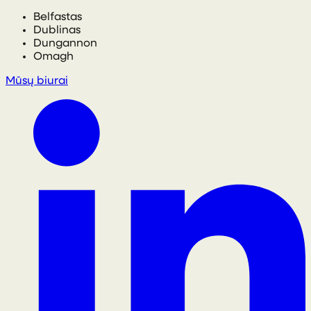
Belfastas
Dublinas
Dungannon
Omagh
Mūsų biurai