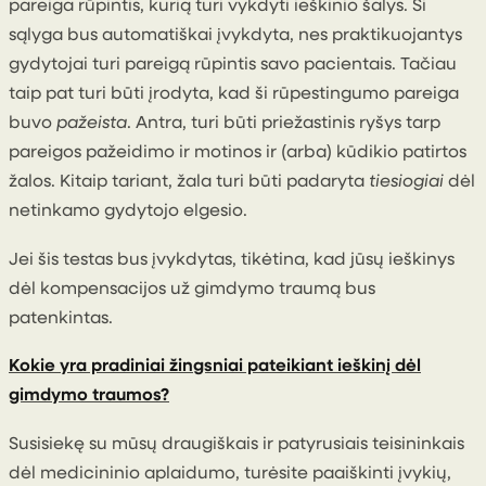
pareiga rūpintis, kurią turi vykdyti ieškinio šalys. Ši
sąlyga bus automatiškai įvykdyta, nes praktikuojantys
gydytojai turi pareigą rūpintis savo pacientais. Tačiau
taip pat turi būti įrodyta, kad ši rūpestingumo pareiga
buvo
pažeista
. Antra, turi būti priežastinis ryšys tarp
pareigos pažeidimo ir motinos ir (arba) kūdikio patirtos
žalos. Kitaip tariant, žala turi būti padaryta
tiesiogiai
dėl
netinkamo gydytojo elgesio.
Jei šis testas bus įvykdytas, tikėtina, kad jūsų ieškinys
dėl kompensacijos už gimdymo traumą bus
patenkintas.
Kokie yra pradiniai žingsniai pateikiant ieškinį dėl
gimdymo traumos?
Susisiekę su mūsų draugiškais ir patyrusiais teisininkais
dėl medicininio aplaidumo, turėsite paaiškinti įvykių,