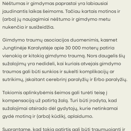
Nėštumas ir gimdymas paprastai yra labiausiai
jaudinantis laikas šeimoms. Tačiau kartais motinos ir
(arba) jų naujagimiai nėštumo ir gimdymo metu
nukenčia ir susižeidžia.
Gimdymo traumų asociacijos duomenimis, kasmet
Jungtinėje Karalystėje apie 30 000 moterų patiria
vienokią ar kitokią gimdymo traumą. Nors daugelis šių
sužalojimų yra nedideli, kai kuriais atvejais gimdymo
traumos gali būti sunkios ir sukelti komplikacijų ar
sutrikimų, įskaitant cerebrinį paralyžių ir Erbo paralyžių.
Tokiomis aplinkybėmis šeimos gali turėti teisę į
kompensaciją už patirtą žalą. Turi būti įrodyta, kad
sužalojimai atsirado dėl gydytojų, kurie netinkamai
gydė motiną ir (arba) kūdikį, aplaidumo.
Suprantame, kad tokia patirtis gali būti traumuojanti ir