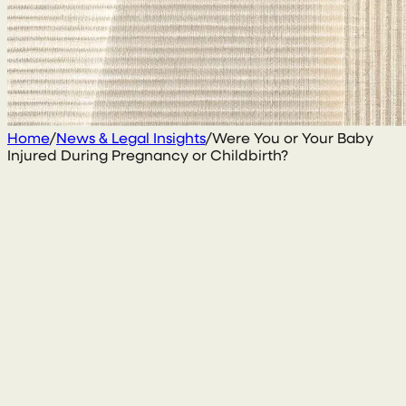
Home
/
News & Legal Insights
/
Were You or Your Baby
Injured During Pregnancy or Childbirth?
3 January 2022
Gary Daly