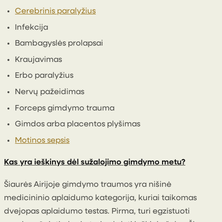
Cerebrinis paralyžius
Infekcija
Bambagyslės prolapsai
Kraujavimas
Erbo paralyžius
Nervų pažeidimas
Forceps gimdymo trauma
Gimdos arba placentos plyšimas
Motinos sepsis
Kas yra ieškinys dėl sužalojimo gimdymo metu?
Šiaurės Airijoje gimdymo traumos yra nišinė
medicininio aplaidumo kategorija, kuriai taikomas
dvejopas aplaidumo testas. Pirma, turi egzistuoti