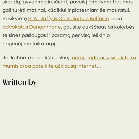
skaudų, gyvenimą keičiantį poveikį gimdymo traumos
gali turėti motinai, kūdikiui ir platesniam šeimos ratui.
Pasikvietę
P. A. Duffy & Co Solicitors Belfaste
arba
advokatus Dungannone
, gausite aukščiausios kokybės
teisines paslaugas ir paramą per visą ieškinio
nagrinėjimo laikotarpį.
Jei ketinate pareikšti ieškinį,
nedvejodami susisiekite su
mumis arba pateikite užklausą internetu
.
Written by