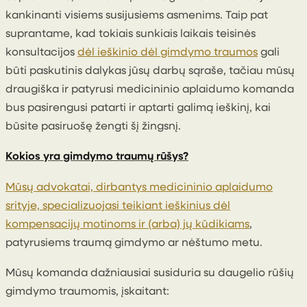
kankinanti visiems susijusiems asmenims. Taip pat
suprantame, kad tokiais sunkiais laikais teisinės
konsultacijos
dėl ieškinio dėl gimdymo traumos
gali
būti paskutinis dalykas jūsų darbų sąraše, tačiau mūsų
draugiška ir patyrusi medicininio aplaidumo komanda
bus pasirengusi patarti ir aptarti galimą ieškinį, kai
būsite pasiruošę žengti šį žingsnį.
Kokios yra gimdymo traumų rūšys?
Mūsų advokatai, dirbantys medicininio aplaidumo
srityje, specializuojasi teikiant ieškinius dėl
kompensacijų motinoms ir (arba) jų kūdikiams
,
patyrusiems traumą gimdymo ar nėštumo metu.
Mūsų komanda dažniausiai susiduria su daugelio rūšių
gimdymo traumomis, įskaitant: