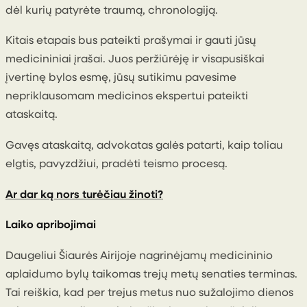
dėl kurių patyrėte traumą, chronologiją.
Kitais etapais bus pateikti prašymai ir gauti jūsų
medicininiai įrašai. Juos peržiūrėję ir visapusiškai
įvertinę bylos esmę, jūsų sutikimu pavesime
nepriklausomam medicinos ekspertui pateikti
ataskaitą.
Gavęs ataskaitą, advokatas galės patarti, kaip toliau
elgtis, pavyzdžiui, pradėti teismo procesą.
Ar dar ką nors turėčiau žinoti?
Laiko apribojimai
Daugeliui Šiaurės Airijoje nagrinėjamų medicininio
aplaidumo bylų taikomas trejų metų senaties terminas.
Tai reiškia, kad per trejus metus nuo sužalojimo dienos