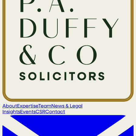
About
Expertise
Team
News & Legal
Insights
Events
CSR
Contact